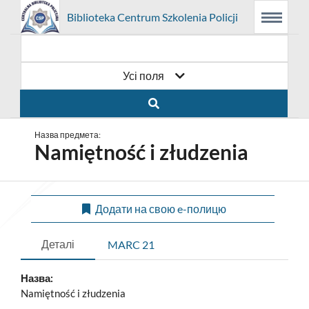
Prolib
Biblioteka Centrum Szkolenia Policji
Головне
Пошукова
Основний
Integro
Menu
меню
система
контент
-
головна
сторінка
Усі поля
Назва предмета:
Namiętność i złudzenia
Додати на свою e-полицю
Деталі
MARC 21
Назва:
Namiętność i złudzenia