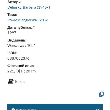
Автори:
Delinsky, Barbara (1945- )
Тема:
Powieść angielska - 20 w.
Дата публікації:
1997
Видавець:
Warszawa : "Bis"
ISBN:
8387082376
Фізичний опис:
221, [3] s. ; 20 cm
Книга
Скопію
офіцій
опис
у
буфер
Інформація
обміну