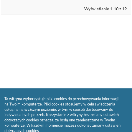
Wyświetlanie 1-10 z 19
Ta witryna wykorzystuje pliki cookies do przechowywania informacji
na Twoim komputerze. Pliki cookies stosujemy w celu świadczenia
usług na najwyższym poziomie, w tym w sposób dostosowany do
indywidualnych potrzeb. Korzystanie z witryny bez zmiany ustawień
dotyczących cookies oznacza, że będą one zamieszczane w Twoim
komputerze. W każdym momencie możesz dokonać zmiany ustawień
dotyczących cookies