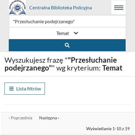
Prolib
Centralna Biblioteka Policyjna
Menu
Wyszukiwarka
Treść
Integro
Menu
główne
główna
-
strona
główna
Temat
Wyszukujesz frazę "
"Przesłuchanie
podejrzanego"
" wg kryterium:
Temat
Lista filtrów
Wyrównaj
‹ Poprzednia
Następna ›
Wyświetlanie 1-10 z 19