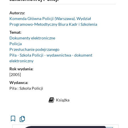
Autorzy:
Komenda Główna Policji (Warszawa). Wydział
Programowo-Metodtyczny Biura Kadr i Szkolenia
Temat:
Dokumenty elektroniczne
Policja
Przesłuchanie podejrzanego
Piła - Szkoła Policji - wydawnictwa - dokument
elektroniczny
Rok wydania:
[2005]
Wydawca:
Piła : Szkoła Policji
Książka
Kopiuj
opis