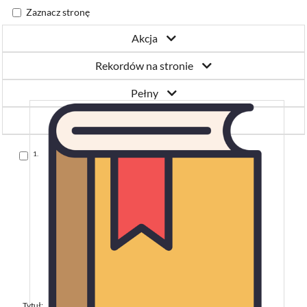
Zaznacz stronę
Akcja
Rekordów na stronie
Pełny
Trafności
Skocz
1.
do
pozycji
Tytuł: