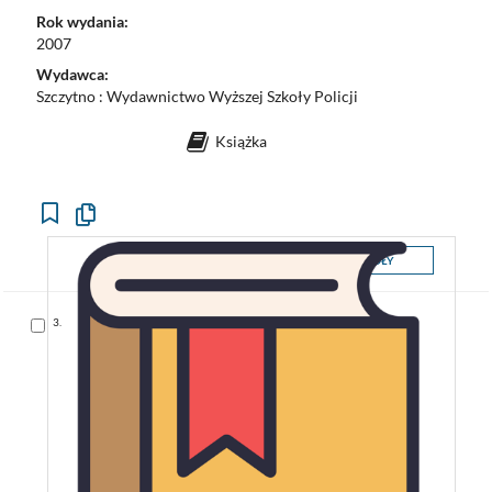
Rok wydania:
2007
Wydawca:
Szczytno : Wydawnictwo Wyższej Szkoły Policji
Książka
Kopiuj
opis
formalny
SZCZEGÓŁY
do
schowka
Skocz
3.
do
pozycji