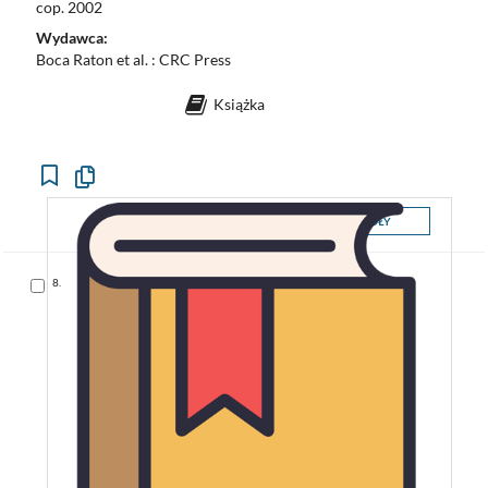
cop. 2002
Wydawca:
Boca Raton et al. : CRC Press
Książka
Kopiuj
opis
formalny
SZCZEGÓŁY
do
schowka
Skocz
8.
do
pozycji