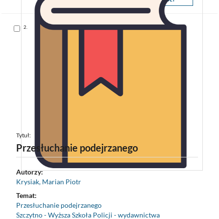
do
schowka
Skocz
2.
do
pozycji
Tytuł:
Przesłuchanie podejrzanego
Autorzy:
Krysiak, Marian Piotr
Temat:
Przesłuchanie podejrzanego
Szczytno - Wyższa Szkoła Policji - wydawnictwa