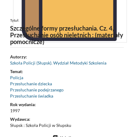
Tytuł:
Szczególne formy przesłuchania. Cz. 4,
Przesłuchanie osób nieletnich : (materiały
pomocnicze)
Autorzy:
Szkoła Policji (Słupsk). Wydział Metodyki Szkolenia
Temat:
Policja
Przesłuchanie dziecka
Przesłuchanie podejrzanego
Przesłuchanie świadka
Rok wydania:
1997
Wydawca:
Słupsk : Szkoła Policji w Słupsku