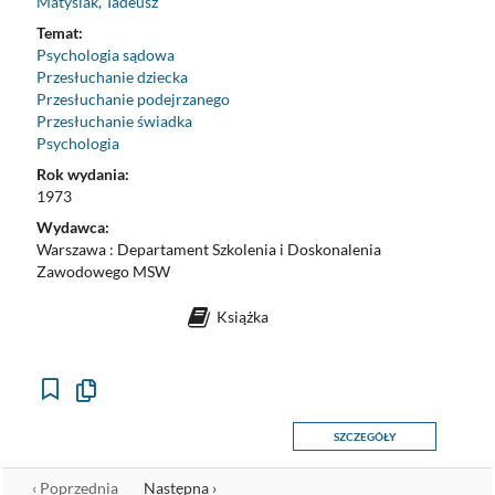
Matysiak, Tadeusz
Temat:
Psychologia sądowa
Przesłuchanie dziecka
Przesłuchanie podejrzanego
Przesłuchanie świadka
Psychologia
Rok wydania:
1973
Wydawca:
Warszawa : Departament Szkolenia i Doskonalenia
Zawodowego MSW
Książka
Kopiuj
opis
formalny
SZCZEGÓŁY
do
schowka
‹ Poprzednia
Następna ›