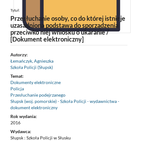
Tytuł:
Przesłuchanie osoby, co do której istnieje
uzasadniona podstawa do sporządzenia
przeciwko niej wniosku o ukaranie /
[Dokument elektroniczny]
Autorzy:
Łemańczyk, Agnieszka
Szkoła Policji (Słupsk)
Temat:
Dokumenty elektroniczne
Policja
Przesłuchanie podejrzanego
Słupsk (woj. pomorskie) - Szkoła Policji - wydawnictwa -
dokument elektroniczny
Rok wydania:
2016
Wydawca:
Słupsk : Szkoła Policji w Słusku