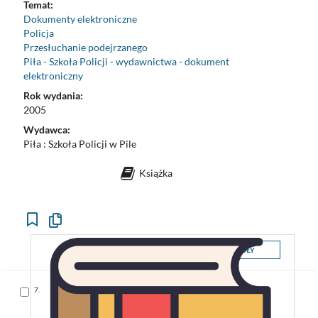
Temat:
Dokumenty elektroniczne
Policja
Przesłuchanie podejrzanego
Piła - Szkoła Policji - wydawnictwa - dokument
elektroniczny
Rok wydania:
2005
Wydawca:
Piła : Szkoła Policji w Pile
Książka
Kopiuj
opis
formalny
SZCZEGÓŁY
do
schowka
Skocz
7.
do
pozycji