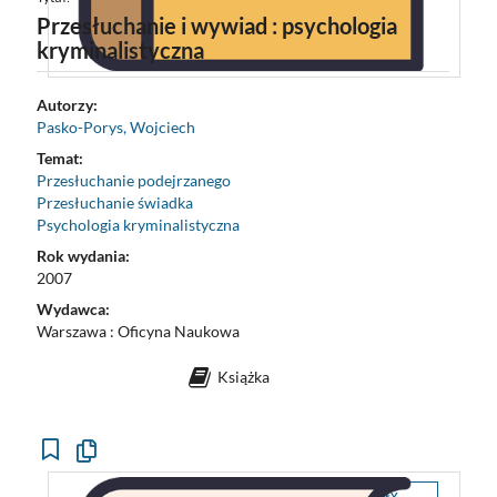
Przesłuchanie i wywiad : psychologia
kryminalistyczna
Autorzy:
Pasko-Porys, Wojciech
Temat:
Przesłuchanie podejrzanego
Przesłuchanie świadka
Psychologia kryminalistyczna
Rok wydania:
2007
Wydawca:
Warszawa : Oficyna Naukowa
Książka
Kopiuj
opis
formalny
SZCZEGÓŁY