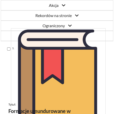
Akcja
Rekordów na stronie
Ograniczony
Autora A-Z
Skocz
1.
do
pozycji
Tytuł:
Formacje umundurowane w