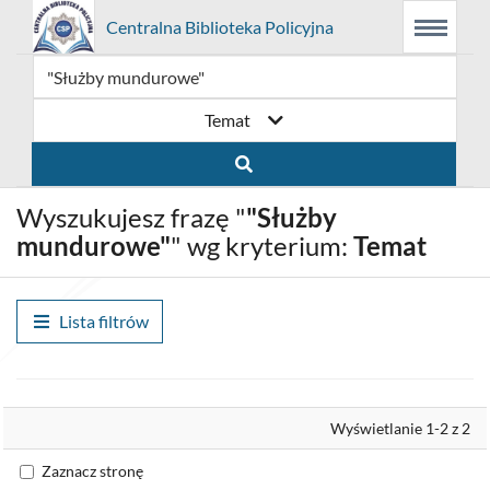
Prolib
Centralna Biblioteka Policyjna
Menu
Wyszukiwarka
Treść
Integro
Menu
główne
główna
-
strona
główna
Temat
Wyszukujesz frazę "
"Służby
mundurowe"
" wg kryterium:
Temat
Lista filtrów
Wyrównaj
Wyświetlanie 1-2 z 2
Zaznacz stronę