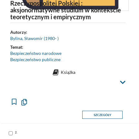
Rzeczypospolitej Polskiej :
aksjonormatywne studium w kontekście
teoretycznym i empirycznym
Autorzy:
Bylina, Sławomir (1980- )
Temat:
Bezpieczeństwo narodowe
Bezpieczeństwo publiczne
Książka
Z
m
i
e
ń
w
i
d
o
Kopiuj
k
opis
formalny
SZCZEGÓŁY
do
schowka
Skocz
2.
do
pozycji