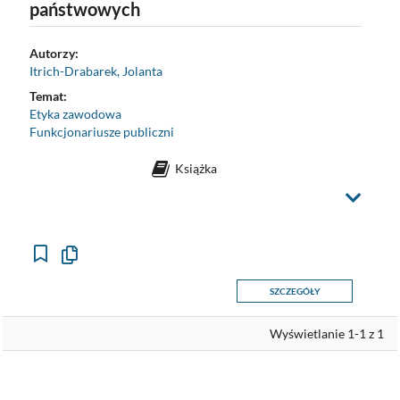
państwowych
Autorzy:
Itrich-Drabarek, Jolanta
Temat:
Etyka zawodowa
Funkcjonariusze publiczni
Książka
Z
m
i
e
ń
w
i
d
o
Kopiuj
k
opis
formalny
SZCZEGÓŁY
do
schowka
Wyświetlanie 1-1 z 1