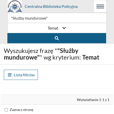
Prolib
Centralna Biblioteka Policyjna
Menu
Wyszukiwarka
Treść
Integro
Menu
główne
główna
-
strona
główna
Temat
Wyszukujesz frazę "
"Służby
mundurowe"
" wg kryterium:
Temat
Lista filtrów
Wyrównaj
Wyświetlanie 1-1 z 1
Zaznacz stronę