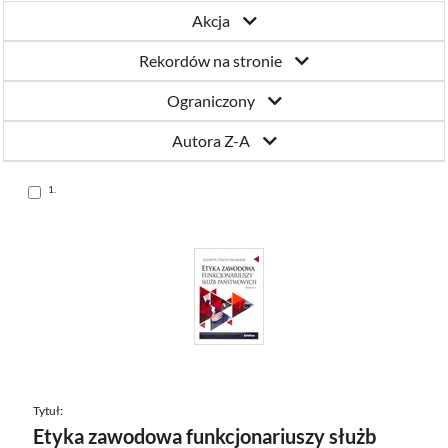
Akcja
Rekordów na stronie
Ograniczony
Autora Z-A
Skocz
1.
do
pozycji
Tytuł:
Etyka zawodowa funkcjonariuszy służb