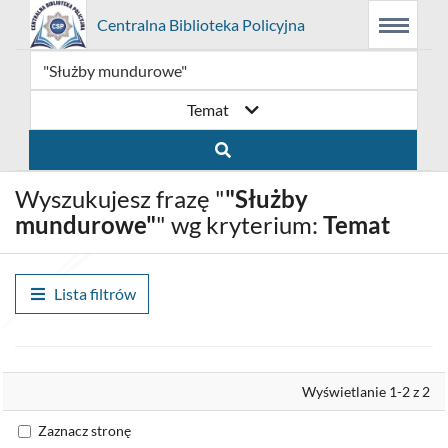
Prolib
Centralna Biblioteka Policyjna
Menu
Wyszukiwarka
Treść
Integro
Menu
główne
główna
-
strona
główna
Temat
Wyszukujesz frazę "
"Służby
mundurowe"
" wg kryterium:
Temat
Lista filtrów
Wyrównaj
Wyświetlanie 1-2 z 2
Zaznacz stronę