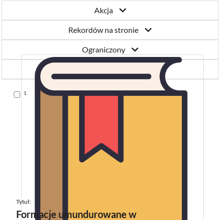
Akcja
Rekordów na stronie
Ograniczony
Tytułu Z-A
Skocz
1.
do
pozycji
Tytuł:
Formacje umundurowane w