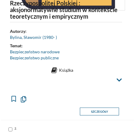
Rzeczypospolitej Polskiej :
aksjonormatywne studium w kontekście
teoretycznym i empirycznym
Autorzy:
Bylina, Sławomir (1980- )
Temat:
Bezpieczeństwo narodowe
Bezpieczeństwo publiczne
Książka
Z
m
i
e
ń
w
i
d
o
Kopiuj
k
opis
formalny
SZCZEGÓŁY
do
schowka
Skocz
2.
do
pozycji