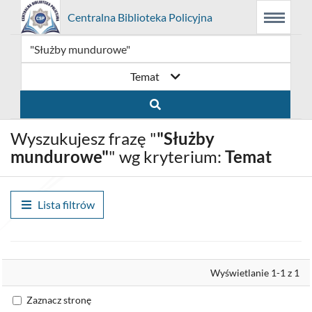
Prolib
Centralna Biblioteka Policyjna
Menu
Wyszukiwarka
Treść
Integro
Menu
główne
główna
-
strona
główna
Temat
Wyszukujesz frazę "
"Służby
mundurowe"
" wg kryterium:
Temat
Lista filtrów
Wyrównaj
Wyświetlanie 1-1 z 1
Zaznacz stronę