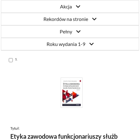
Akcja
Rekordów na stronie
Pełny
Roku wydania 1-9
Skocz
1.
do
pozycji
Tytuł:
Etyka zawodowa funkcjonariuszy służb