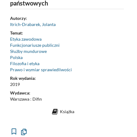
państwowych
Autorzy:
Itrich-Drabarek, Jolanta
Temat:
Etyka zawodowa
Funkcjonariusze publiczni
Służby mundurowe
Polska
Filozofia i etyka
Prawo i wymiar sprawiedliwości
Rok wydania:
2019
Wydawca:
Warszawa : Difin
Książka
Kopiuj