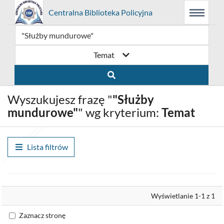
Prolib
Centralna Biblioteka Policyjna
Menu
Wyszukiwarka
Treść
Integro
Menu
główne
główna
-
strona
główna
Temat
Wyszukujesz frazę "
"Służby
mundurowe"
" wg kryterium:
Temat
Lista filtrów
Wyrównaj
Wyświetlanie 1-1 z 1
Zaznacz stronę