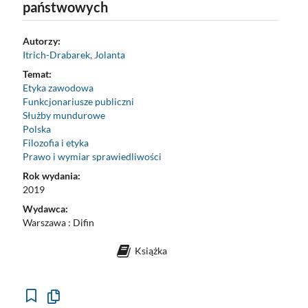
państwowych
Autorzy:
Itrich-Drabarek, Jolanta
Temat:
Etyka zawodowa
Funkcjonariusze publiczni
Służby mundurowe
Polska
Filozofia i etyka
Prawo i wymiar sprawiedliwości
Rok wydania:
2019
Wydawca:
Warszawa : Difin
Książka
Kopiuj