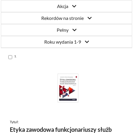
Akcja
Rekordów na stronie
Pełny
Roku wydania 1-9
Skocz
1.
do
pozycji
Tytuł:
Etyka zawodowa funkcjonariuszy służb