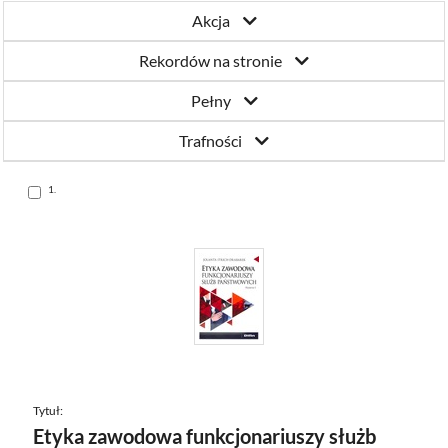
Akcja
Rekordów na stronie
Pełny
Trafności
Skocz
1.
do
pozycji
Tytuł:
Etyka zawodowa funkcjonariuszy służb