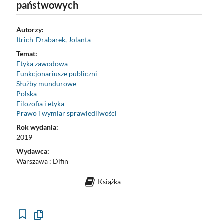
państwowych
Autorzy:
Itrich-Drabarek, Jolanta
Temat:
Etyka zawodowa
Funkcjonariusze publiczni
Służby mundurowe
Polska
Filozofia i etyka
Prawo i wymiar sprawiedliwości
Rok wydania:
2019
Wydawca:
Warszawa : Difin
Książka
Kopiuj