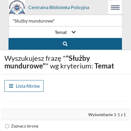
Prolib
Centralna Biblioteka Policyjna
Menu
Wyszukiwarka
Treść
Integro
Menu
główne
główna
-
strona
główna
Temat
Wyszukujesz frazę "
"Służby
mundurowe"
" wg kryterium:
Temat
Lista filtrów
Wyrównaj
Wyświetlanie 1-1 z 1
Zaznacz stronę